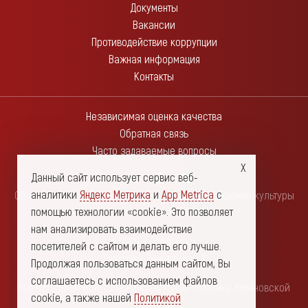
Документы
Вакансии
Противодействие коррупции
Важная информация
Контакты
Независимая оценка качества
Обратная связь
Часто задаваемые вопросы
Данный сайт использует сервис веб-
аналитики
Яндекс Метрика
и
App Metrica
с
Областное государственное автономное учреждение культуры
помощью технологии «cookie». Это позволяет
"Ленинский мемориал"
нам анализировать взаимодействие
432017, г. Ульяновск
посетителей с сайтом и делать его лучше.
Площадь Ленина, дом 1
Продолжая пользоваться данным сайтом, Вы
соглашаетесь с использованием файлов
Министерство искусства и культурной политики Ульяновской
cookie, а также нашей
Политикой
области