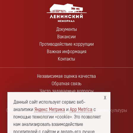
Документы
Вакансии
Противодействие коррупции
Важная информация
Контакты
Независимая оценка качества
Обратная связь
Часто задаваемые вопросы
Данный сайт использует сервис веб-
аналитики
Яндекс Метрика
и
App Metrica
с
Областное государственное автономное учреждение культуры
помощью технологии «cookie». Это позволяет
"Ленинский мемориал"
нам анализировать взаимодействие
432017, г. Ульяновск
посетителей с сайтом и делать его лучше.