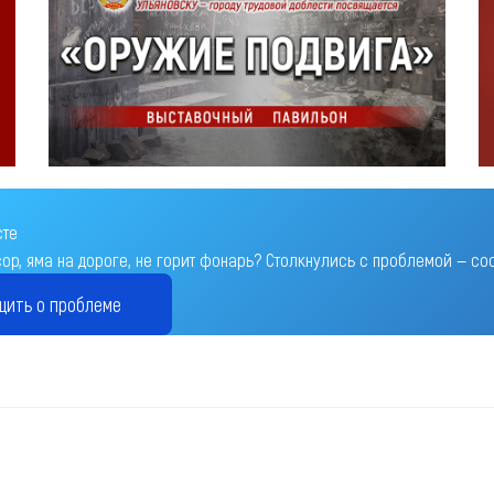
сте
ор, яма на дороге, не горит фонарь?
Столкнулись с проблемой — соо
щить о проблеме