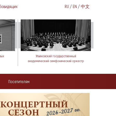
бовидящих
RU
/
EN
/
中文
вых
Ульяновский государственный
академический симфонический оркестр
Посетителям