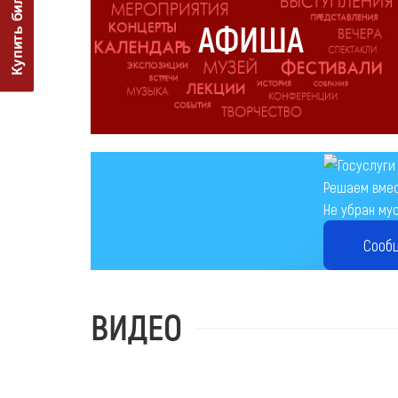
АФИША
Решаем вме
Не убран мус
Сооб
ВИДЕО