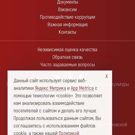
Документы
Вакансии
Противодействие коррупции
Важная информация
Контакты
Независимая оценка качества
Обратная связь
Часто задаваемые вопросы
Данный сайт использует сервис веб-
Областное государственное автономное учреждение культуры
аналитики
Яндекс Метрика
и
App Metrica
с
"Ленинский мемориал"
помощью технологии «cookie». Это позволяет
нам анализировать взаимодействие
432017, г. Ульяновск
посетителей с сайтом и делать его лучше.
Площадь Ленина, дом 1
Продолжая пользоваться данным сайтом, Вы
Министерство искусства и культурной политики Ульяновской
соглашаетесь с использованием файлов
области
cookie, а также нашей
Политикой