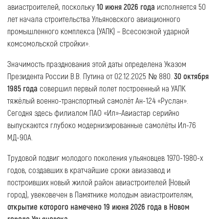
авиастроителей, поскольку
10 июня 2026 года
исполняется 50
лет начала строительства Ульяновского авиационного
промышленного комплекса (УАПК) – Всесоюзной ударной
комсомольской стройки».
Значимость празднования этой даты определена Указом
Президента России В.В. Путина от 02.12.2025 № 880.
30 октября
1985 года
совершил первый полет построенный на УАПК
тяжёлый военно-транспортный самолёт Ан-124 «Руслан».
Сегодня здесь филиалом ПАО «Ил»-Авиастар серийно
выпускаются глубоко модернизированные самолёты Ил-76
МД-90А.
Трудовой подвиг молодого поколения ульяновцев 1970-1980-х
годов, создавших в кратчайшие сроки авиазавод и
построивших новый жилой район авиастроителей (Новый
город), увековечен в Памятнике молодым авиастроителям,
открытие которого намечено 19 июня 2026 года в Новом
городе Ульяновска.