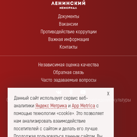
Документы
Вакансии
Противодействие коррупции
Важная информация
Контакты
Независимая оценка качества
Обратная связь
Часто задаваемые вопросы
Данный сайт использует сервис веб-
Областное государственное автономное учреждение культуры
аналитики
Яндекс Метрика
и
App Metrica
с
"Ленинский мемориал"
помощью технологии «cookie». Это позволяет
432017, г. Ульяновск
нам анализировать взаимодействие
Площадь Ленина, дом 1
посетителей с сайтом и делать его лучше.
Продолжая пользоваться данным сайтом, Вы