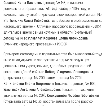
Сосиной Нины Павловны
(детсад № 148) в системе
дошкольного образования.
42 года назад
(в 1984 году) в
качестве заведующей открывала вновь построенный детсад №
218
Тютюник Ольга Ивановна
, где работает в этой должности до
настоящего времени. Отличник народного просвещения РСФСР.
Длительное время самый крупный в области (3-этажный)
детсад № 14 возглавляет
Кощеева Елена Леонидовна
.
Отличник народного просвещения РСФСР.
Примером самоотдачи и подвижничества был многолетний труд
ныне находящихся на заслуженном отдыхе заведующих
дошкольными учреждениями, достойных представителей
поколения «Детей войны»:
Лебедь Людмилы Леонидовны
(открывала детсад № 209, затем – детсад № 229),
Капитановой Елены Георгиевны
(открывала детсад № 188),
Устюговой Ангелины Александровны
(спасла от закрытия
уникальный детсад № 207),
Кликушиной Любови Георгиевны
(открывала детсад № 35, восстанавливала после разрухи