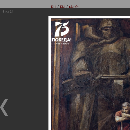
RU
/
EN
/
中文
6
из
14
Версия для слабовидящих
Купить билеты онлайн
Мемориальные музеи семьи
Музей-мемориал В. И. Ленина
Ульяновых
«Домики на Стрелецкой»