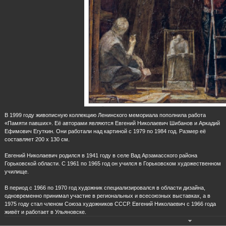
Городская усадьба семьи Ульяновых
Ульяновский государственный
«Дом-музей В. И.Ленина»
академический симфонический
оркестр
«Война. Солдат. Победа»
В 1999 году живописную коллекцию Ленинского мемориала пополнила работа
08.05.2020
«Памяти павших». Её авторами являются Евгений Николаевич Шибанов и Аркадий
К 75-летию Победы в Великой Отечественной войне Ленинский
Ефимович Егуткин. Они работали над картиной с 1979 по 1984 год. Размер её
составляет 200 х 130 см.
мемориал представляет онлайн-выставку «Война. Солдат.
Победа». Живописные работы из фондов музея, вошедшие в
Евгений Николаевич родился в 1941 году в селе Вад Арзамасского района
Горьковской области. С 1961 по 1965 год он учился в Горьковском художественном
онлайн-экспозицию, посвящены героическому подвигу
училище.
советского народа.
В период с 1966 по 1970 год художник специализировался в области дизайна,
одновременно принимал участие в региональных и всесоюзных выставках, а в
Примечательно, что часть работ создана непосредственными
1975 году стал членом Союза художников СССР. Евгений Николаевич с 1966 года
живёт и работает в Ульяновске.
участниками войны. Так, картина «С поля боя» написана