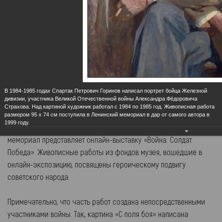
Городская усадьба семьи Ульяновых
Ульяновский государственный
«Дом-музей В. И.Ленина»
академический симфонический
оркестр
В 1984-1985 годах Спартак Петрович Горинов написал портрет бойца Железной
дивизии, участника Великой Отечественной войны Александра Фёдоровича
«Война. Солдат. Победа»
Страхова. Над картиной художник работал с 1984 по 1985 год. Живописная работа
08.05.2020
размером 95 х 74 см поступила в Ленинский мемориал в дар от самого автора в
1999 году.
К 75-летию Победы в Великой Отечественной войне Ленинский
мемориал представляет онлайн-выставку «Война. Солдат.
Победа». Живописные работы из фондов музея, вошедшие в
онлайн-экспозицию, посвящены героическому подвигу
советского народа.
Примечательно, что часть работ создана непосредственными
участниками войны. Так, картина «С поля боя» написана