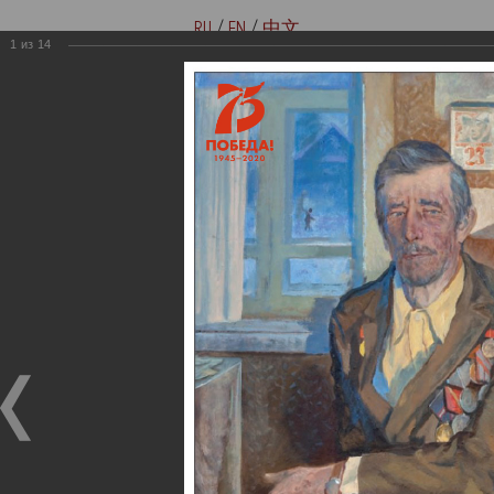
RU
/
EN
/
中文
1
из
14
Версия для слабовидящих
Купить билеты онлайн
Мемориальные музеи семьи
Музей-мемориал В. И. Ленина
Ульяновых
«Домики на Стрелецкой»