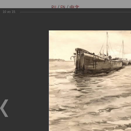
RU
/
EN
/
中文
10
из
15
Версия для слабовидящих
Купить билеты онлайн
Мемориальные музеи семьи
Музей-мемориал В. И. Ленина
Ульяновых
«Домики на Стрелецкой»