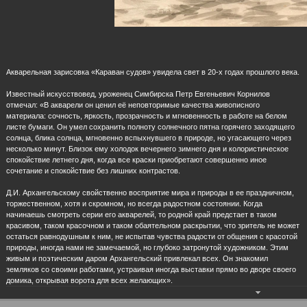
Городская усадьба семьи Ульяновых
Ульяновский государственный
«Дом-музей В. И.Ленина»
академический симфонический
оркестр
Акварельная зарисовка «Караван судов» увидела свет в 20-х годах прошлого века.
Известный искусствовед, уроженец Симбирска Петр Евгеньевич Корнилов
отмечал: «В акварели он ценил её неповторимые качества живописного
материала: сочность, яркость, прозрачность и мгновенность в работе на белом
листе бумаги. Он умел сохранить полноту солнечного пятна горячего заходящего
солнца, блика солнца, мгновенно вспыхнувшего в природе, но угасающего через
Онлайн-выставка «Волга в
несколько минут. Близок ему холодок вечернего зимнего дня и колористическое
спокойствие летнего дня, когда все краски приобретают совершенно иное
сочетание и спокойствие без лишних контрастов.
акварелях Дмитрия
Д.И. Архангельскому свойственно восприятие мира и природы в ее праздничном,
торжественном, хотя и скромном, но всегда радостном состоянии. Когда
Архангельского»
начинаешь смотреть серии его акварелей, то родной край предстает в таком
красивом, таком красочном и таком обаятельном раскрытии, что зритель не может
остаться равнодушным к ним, не испытав чувства радости от общения с красотой
природы, иногда нами не замечаемой, но глубоко затронутой художником. Этим
Онлайн-выставка «Волга в акварелях Дмитрия
живым и поэтическим даром Архангельский привлекал всех. Он знакомил
земляков со своими работами, устраивая иногда выставки прямо во дворе своего
Архангельского»
домика, открывая ворота для всех желающих».
20.05.2020