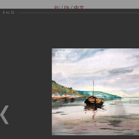
RU
/
EN
/
中文
8
из
15
Версия для слабовидящих
Купить билеты онлайн
Мемориальные музеи семьи
Музей-мемориал В. И. Ленина
Ульяновых
«Домики на Стрелецкой»