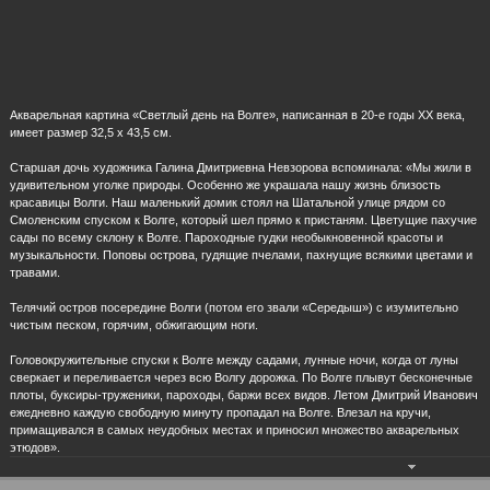
Городская усадьба семьи Ульяновых
Ульяновский государственный
«Дом-музей В. И.Ленина»
академический симфонический
оркестр
Акварельная картина «Светлый день на Волге», написанная в 20-е годы XX века,
имеет размер 32,5 х 43,5 см.
Старшая дочь художника Галина Дмитриевна Невзорова вспоминала: «Мы жили в
удивительном уголке природы. Особенно же украшала нашу жизнь близость
красавицы Волги. Наш маленький домик стоял на Шатальной улице рядом со
Смоленским спуском к Волге, который шел прямо к пристаням. Цветущие пахучие
Онлайн-выставка «Волга в
сады по всему склону к Волге. Пароходные гудки необыкновенной красоты и
музыкальности. Поповы острова, гудящие пчелами, пахнущие всякими цветами и
травами.
акварелях Дмитрия
Телячий остров посередине Волги (потом его звали «Середыш») с изумительно
чистым песком, горячим, обжигающим ноги.
Архангельского»
Головокружительные спуски к Волге между садами, лунные ночи, когда от луны
сверкает и переливается через всю Волгу дорожка. По Волге плывут бесконечные
плоты, буксиры-труженики, пароходы, баржи всех видов. Летом Дмитрий Иванович
Онлайн-выставка «Волга в акварелях Дмитрия
ежедневно каждую свободную минуту пропадал на Волге. Влезал на кручи,
примащивался в самых неудобных местах и приносил множество акварельных
Архангельского»
этюдов».
20.05.2020